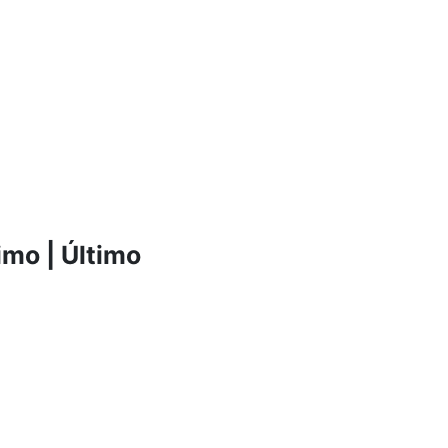
imo
|
Último