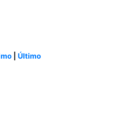
imo
|
Último